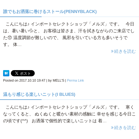
誰でもお洒落に巻けるストール(PENNYBLACK)
こんにちは♪ インポートセレクトショップ「メルズ」です。 今日
は、暑い暑い💦と、 お客様は皆さま、汗を拭きながらのご来店でし
た😙 温度調節が難しいので、 風邪を引いている方も多いそうで
す。 体…
続きを読む
Posted on
2017.10.10 19:47
|
by
MELL'S
|
Perma Link
温もり感じる楽しいニット(I BLUES)
こんにちは♪ インポートセレクトショップ「メルズ」です。 寒く
なってくると、 ぬくぬくと暖かい素材の感触に 幸せを感じる今日こ
の頃です(^^) お洒落で個性的で楽しいニットは 着…
続きを読む