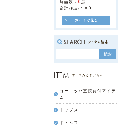
商品数：
0
点
合計
：
￥0
(税込)
ヨーロッパ直接買付アイテ
ム
トップス
ボトムス